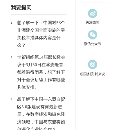
我要提问
想了解一下，中国对53个
关注微博
非洲建交国全面实施的零
关税举措具体内容是什
微信公众号
么？
世贸组织第14届部长级会
议于3月30日在喀麦隆首
都雅温得闭幕，想了解下
@国务院 我来说
对于会议后续工作有哪些
具体安排。
想了解下中国—东盟自贸
区3.0版建设有何最新进
展，在数字经济和绿色经
济领域，中国与东盟将如
何深化产业链合作？