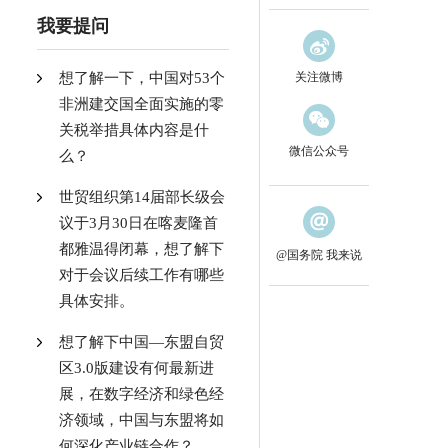
我要提问
想了解一下，中国对53个
关注微博
非洲建交国全面实施的零
关税举措具体内容是什
微信公众号
么？
世贸组织第14届部长级会
议于3月30日在喀麦隆首
都雅温得闭幕，想了解下
@国务院 我来说
对于会议后续工作有哪些
具体安排。
想了解下中国—东盟自贸
区3.0版建设有何最新进
展，在数字经济和绿色经
济领域，中国与东盟将如
何深化产业链合作？