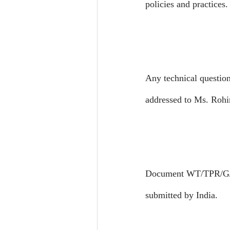
policies and practices.
Any technical question
addressed to Ms. Rohin
Document WT/TPR/G/18
submitted by
India
.