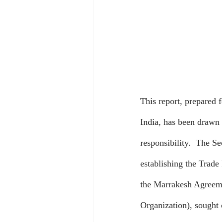
This report, prepared 
India, has been drawn
responsibility.
The Sec
establishing the Trad
the Marrakesh Agreeme
Organization), sought 